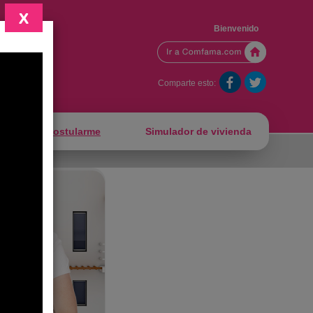
X
Bienvenido
mfama
Comparte esto:
Quiero postularme
Simulador de vivienda