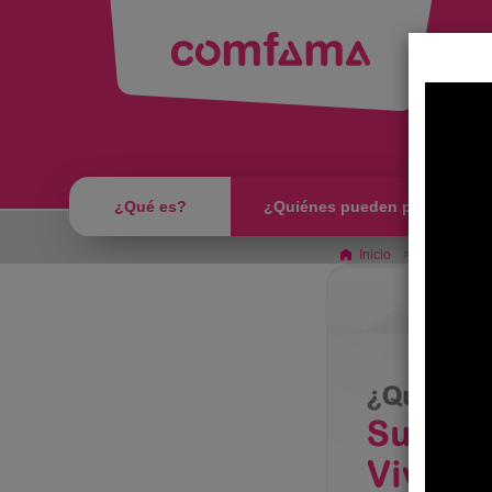
Subs
¿Qué es?
¿Quiénes pueden postularse?
Inicio
¿Quiénes p