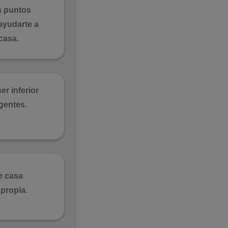
s puntos
ayudarte a
casa.
er inferior
gentes.
e casa
 propia.