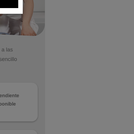
 a las
sencillo
endiente
sponible